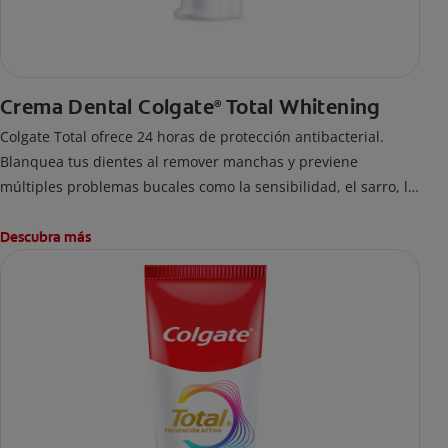
Crema Dental Colgate
Total Whitening
®
Colgate Total ofrece 24 horas de protección antibacterial.
Blanquea tus dientes al remover manchas y previene
múltiples problemas bucales como la sensibilidad, el sarro, la
placa, las caries y el mal aliento. Es la marca #1 recomendada
por dentistas.
Descubra más