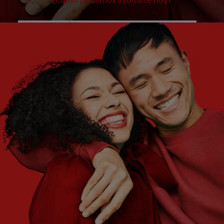
¿Cómo podemos ayudarte hoy?
¿QUÉ ES LO QUE NECESITAS?
Elige una opción
¿CUÁLES SON TUS OBJETIVOS?
Elige una opción
Empezar