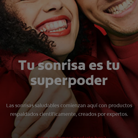
CHEQUEO DE SALUD BUCAL
SELECCIÓN DE PRODUCTOS
PARA PROFESIONALES
CUPONES
Tu sonrisa es tu
DÓNDE COMPRAR
superpoder
VE (ES)
SUSCRÍBETE
Las sonrisas saludables comienzan aquí con productos
respaldados científicamente, creados por expertos.