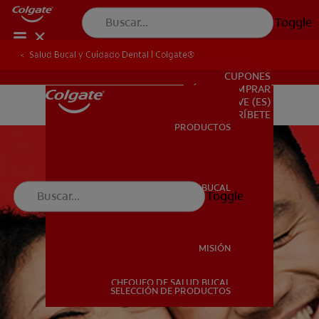
Toggle
Salud Bucal y Cuidado Dental | Colgate®
PARA PROFESIONALES
CUPONES
DÓNDE COMPRAR
VE (ES)
SUSCRÍBETE
PRODUCTOS
PRODUCTOS
SALUD BUCAL
Toggle
SALUD BUCAL
MISIÓN
CHEQUEO DE SALUD BUCAL
MISIÓN
SELECCIÓN DE PRODUCTOS