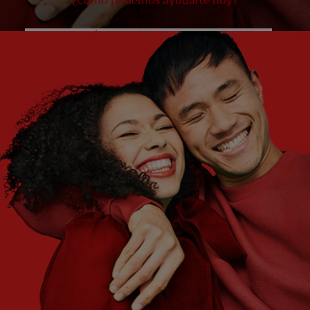
¿Cómo podemos ayudarte hoy?
¿QUÉ ES LO QUE NECESITAS?
Elige una opción
¿CUÁLES SON TUS OBJETIVOS?
Elige una opción
Empezar