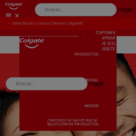
Toggle
Salud Bucal y Cuidado Dental | Colgate®
PARA PROFESIONALES
CUPONES
DÓNDE COMPRAR
VE (ES)
SUSCRÍBETE
PRODUCTOS
PRODUCTOS
SALUD BUCAL
Toggle
SALUD BUCAL
MISIÓN
CHEQUEO DE SALUD BUCAL
MISIÓN
SELECCIÓN DE PRODUCTOS