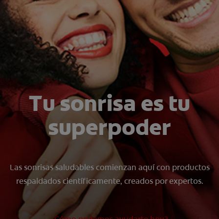
CHEQUEO DE SALUD BUCAL
SELECCIÓN DE PRODUCTOS
PARA PROFESIONALES
CUPONES
Tu sonrisa es tu
DÓNDE COMPRAR
superpoder
VE (ES)
SUSCRÍBETE
Las sonrisas saludables comienzan aquí con productos
respaldados científicamente, creados por expertos.