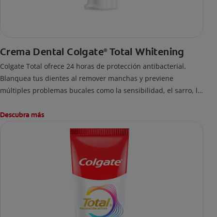
Crema Dental Colgate
Total Whitening
®
Colgate Total ofrece 24 horas de protección antibacterial.
Blanquea tus dientes al remover manchas y previene
múltiples problemas bucales como la sensibilidad, el sarro, la
placa, las caries y el mal aliento. Es la marca #1 recomendada
por dentistas.
Descubra más