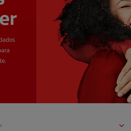
er
ldados
para
te.
n