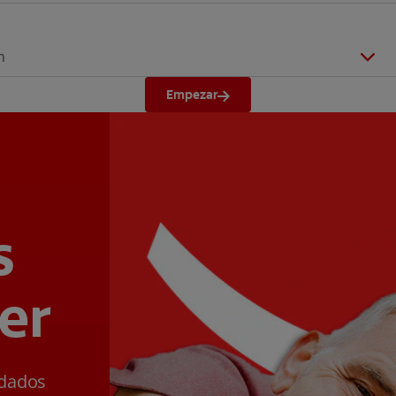
n
Empezar
s
er
ldados