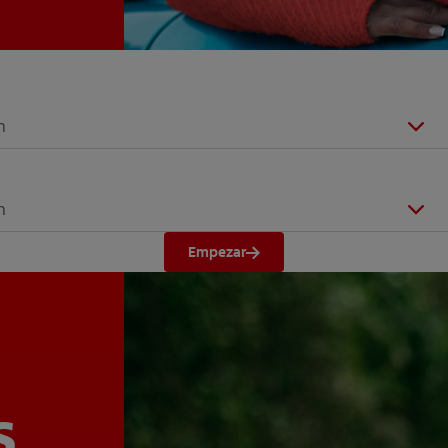
n
n
Empezar
s