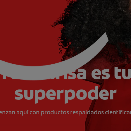
Tu sonrisa es t
superpoder
ienzan aquí con productos respaldados científica