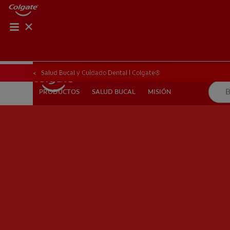
CHEQUEO DE SAL
CHEQUEO DE 
Salud Bucal y Cuidado Dental | Colgate®
SALUD BUCAL
MISIÓN
PRODUCTOS
PRODUCTOS
SALUD BUCAL
MISIÓN
PARA PROFESIONALES
CUPONES
DÓNDE COMPRAR