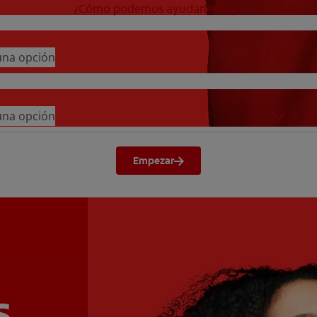
¿Cómo podemos ayudarte hoy?
 una opción
 una opción
Empezar
s