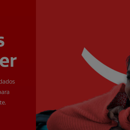
s
er
ldados
para
te.