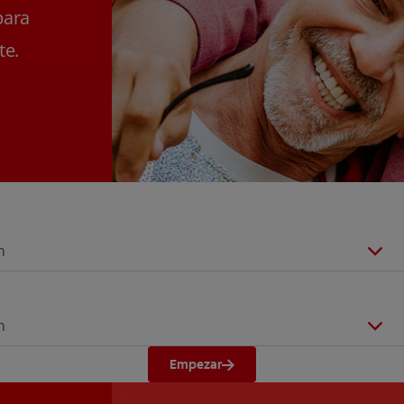
para
te.
n
n
Empezar