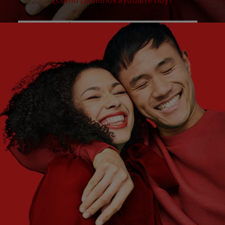
¿Cómo podemos ayudarte hoy?
¿QUÉ ES LO QUE NECESITAS?
Elige una opción
¿CUÁLES SON TUS OBJETIVOS?
Elige una opción
Empezar