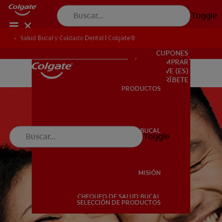
Toggle
Salud Bucal y Cuidado Dental | Colgate®
PARA PROFESIONALES
CUPONES
DÓNDE COMPRAR
VE (ES)
SUSCRÍBETE
PRODUCTOS
PRODUCTOS
SALUD BUCAL
Toggle
SALUD BUCAL
MISIÓN
CHEQUEO DE SALUD BUCAL
MISIÓN
SELECCIÓN DE PRODUCTOS