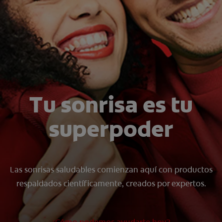
CHEQUEO DE SALUD BUCAL
SELECCIÓN DE PRODUCTOS
PARA PROFESIONALES
CUPONES
Tu sonrisa es tu
DÓNDE COMPRAR
superpoder
VE (ES)
SUSCRÍBETE
Las sonrisas saludables comienzan aquí con productos
respaldados científicamente, creados por expertos.