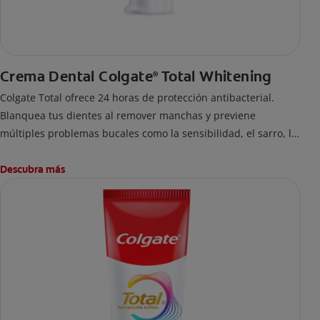
Crema Dental Colgate
Total Whitening
®
Colgate Total ofrece 24 horas de protección antibacterial.
Blanquea tus dientes al remover manchas y previene
múltiples problemas bucales como la sensibilidad, el sarro, la
placa, las caries y el mal aliento. Es la marca #1 recomendada
por dentistas.
Descubra más